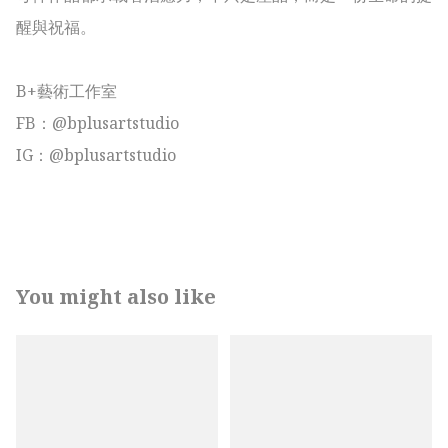
醒與祝福。

B+藝術工作室

FB：@bplusartstudio

IG：@bplusartstudio

You might also like